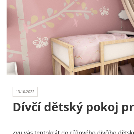
13.10.2022
Dívčí dětský pokoj p
Zvu vás tentokrát do růžového dívčího dětsk