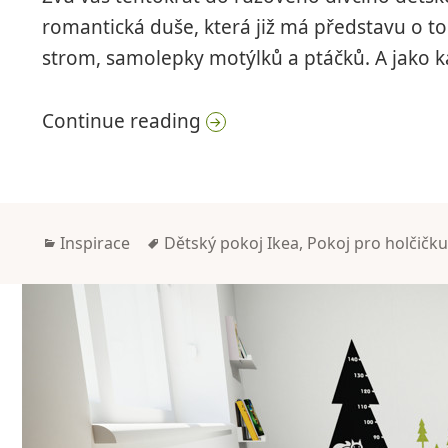
romantická duše, která již má představu o t
strom, samolepky motýlků a ptáčků. A jako k
Dívčí dětský pokoj pro ško
Continue reading
Categories
Tags
Inspirace
Dětský pokoj Ikea
,
Pokoj pro holčičk