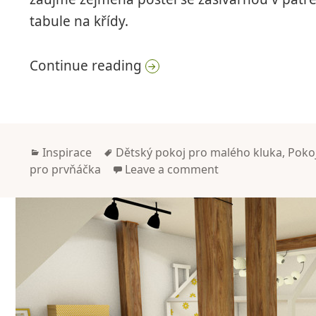
tabule na křídy.
Dětský pokoj pro akční hol
Continue reading
Categories
Tags
Inspirace
Dětský pokoj pro malého kluka
,
Pokoj
pro prvňáčka
Leave a comment