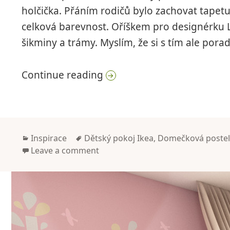
holčička. Přáním rodičů bylo zachovat tapet
celková barevnost. Oříškem pro designérku 
šikminy a trámy. Myslím, že si s tím ale porad
Žlutý dětský pokoj pro ho
Continue reading
Categories
Tags
Inspirace
Dětský pokoj Ikea
,
Domečková poste
Leave a comment