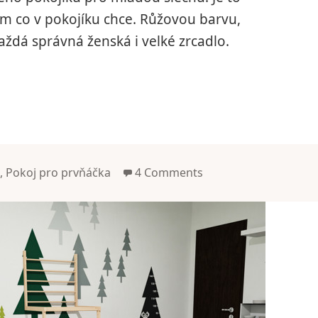
om co v pokojíku chce. Růžovou barvu,
aždá správná ženská i velké zrcadlo.
lačku
u
,
Pokoj pro prvňáčka
4 Comments