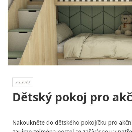
7.2.2023
Dětský pokoj pro akč
Nakoukněte do dětského pokojíčku pro akční t
zaujme zejména postel se zašívárnou v patře.