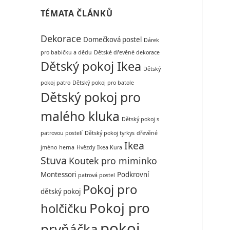
TÉMATA ČLÁNKŮ
Dekorace
Domečková postel
Dárek
pro babičku a dědu
Dětské dřevěné dekorace
Dětský pokoj Ikea
Dětský
pokoj patro
Dětský pokoj pro batole
Dětský pokoj pro
malého kluka
Dětský pokoj s
patrovou postelí
Dětský pokoj tyrkys
dřevěné
Ikea
jméno
herna
Hvězdy
Ikea Kura
Stuva
Koutek pro miminko
Montessori
Podkrovní
patrová postel
Pokoj pro
dětský pokoj
Pokoj pro
holčičku
pokoj
prvňáčka