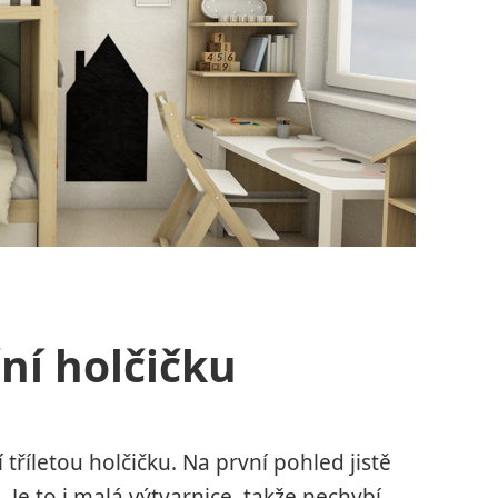
ní holčičku
říletou holčičku. Na první pohled jistě
 Je to i malá výtvarnice, takže nechybí