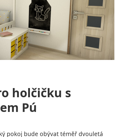
ro holčičku s
kem Pú
ský pokoj bude obývat téměř dvouletá