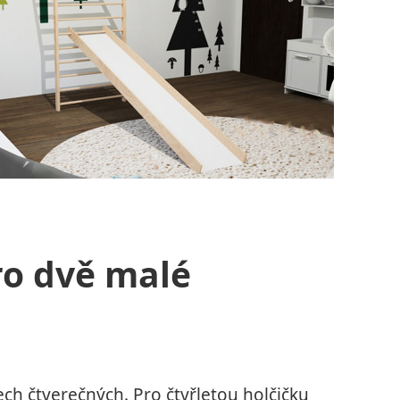
ro dvě malé
ech čtverečných. Pro čtyřletou holčičku