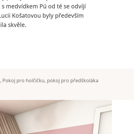
u s medvídkem Pú od té se odvíjí
Lucii Košatovou byly především
ila skvěle.
lčičku s kytičkami a medvídkem Pú
l
,
Pokoj pro holčičku
,
pokoj pro předškoláka