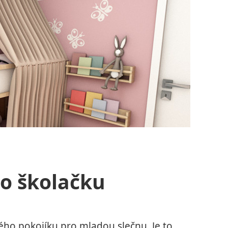
ro školačku
ého pokojíku pro mladou slečnu. Je to