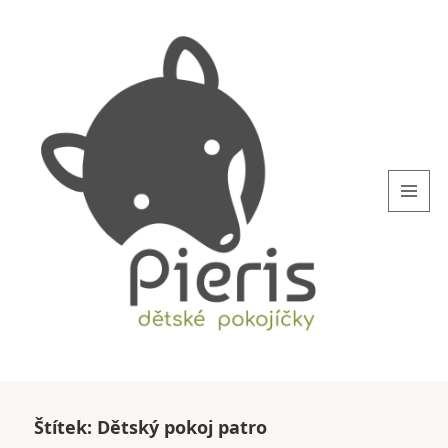
MENU
AND
WIDGETS
blog.Pieris.cz
Štítek:
Dětský pokoj patro