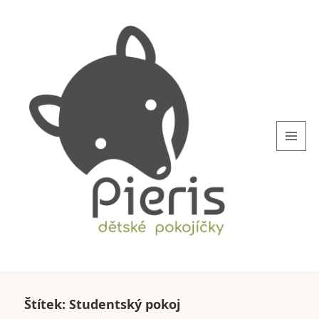
MENU
AND
WIDGETS
blog.Pieris.cz
Štítek:
Studentský pokoj