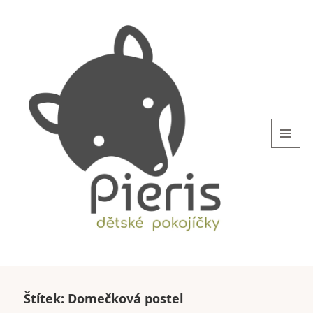
MENU
AND
WIDGETS
blog.Pieris.cz
Štítek:
Domečková postel