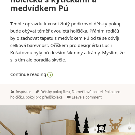
medvídkem Pú
Tenhle opravdu luxusní žlutý podkrovní dětský pokoj
bude obývat téměř dvouletá holčička. Přáním rodičů
bylo zachovat tapetu s medvídkem Pú od té se odvíjí
celková barevnost. Oříškem pro designérku Lucii
Košatovou byly především šikminy a trámy. Myslím, že
si s tím ale poradila skvěle.
Žlutý dětský pokoj pro holčičku s kytičk
Continue reading
Categories
Tags
Inspirace
Dětský pokoj Ikea
,
Domečková postel
,
Pokoj pro
holčičku
,
pokoj pro předškoláka
Leave a comment