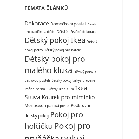
TÉMATA ČLÁNKŮ
Dekorace
Domečková postel
Dárek
pro babičku a dědu
Dětské dřevěné dekorace
Dětský pokoj Ikea
Dětský
pokoj patro
Dětský pokoj pro batole
Dětský pokoj pro
malého kluka
Dětský pokoj s
patrovou postelí
Dětský pokoj tyrkys
dřevěné
Ikea
jméno
herna
Hvězdy
Ikea Kura
Stuva
Koutek pro miminko
Montessori
Podkrovní
patrová postel
Pokoj pro
dětský pokoj
Pokoj pro
holčičku
pokoj
prvňáčka