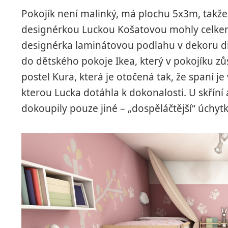
Pokojík není malinký, má plochu 5x3m, takže
designérkou Luckou Košatovou mohly celkem 
designérka laminátovou podlahu v dekoru dře
do dětského pokoje Ikea, který v pokojíku zů
postel Kura, která je otočená tak, že spaní je
kterou Lucka dotáhla k dokonalosti. U skříní a
dokoupily pouze jiné – „dospěláčtější“ úchytk