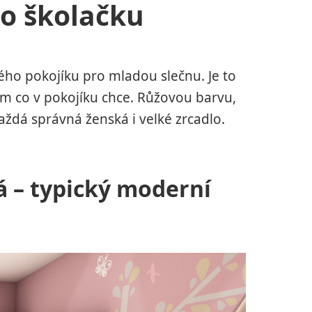
ro školačku
ého pokojíku pro mladou slečnu. Je to
om co v pokojíku chce. Růžovou barvu,
aždá správná ženská i velké zrcadlo.
lá – typický moderní