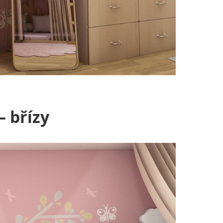
 břízy