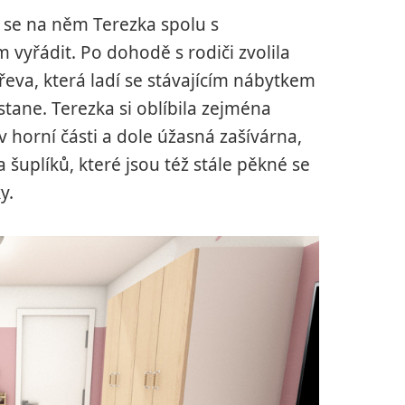
 se na něm Terezka spolu s
vyřádit. Po dohodě s rodiči zvolila
va, která ladí se stávajícím nábytkem
stane. Terezka si oblíbila zejména
 v horní části a dole úžasná zašívárna,
 šuplíků, které jsou též stále pěkné se
y.