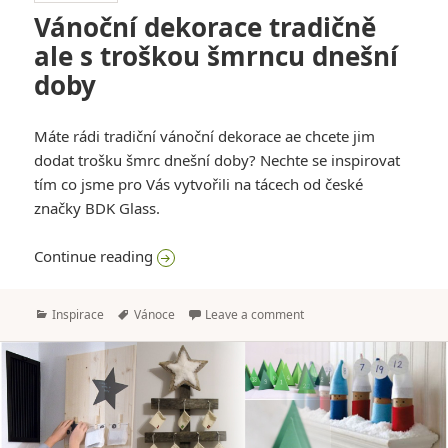
Vánoční dekorace tradičně
ale s troškou šmrncu dnešní
doby
Máte rádi tradiční vánoční dekorace ae chcete jim
dodat trošku šmrc dnešní doby? Nechte se inspirovat
tím co jsme pro Vás vytvořili na tácech od české
značky BDK Glass.
Vánoční dekorace tradičně ale s troškou 
Continue reading
Categories
Tags
Inspirace
Vánoce
Leave a comment