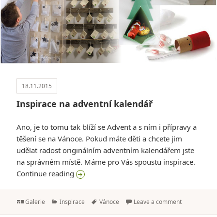
18.11.2015
Inspirace na adventní kalendář
Ano, je to tomu tak blíží se Advent a s ním i přípravy a
těšení se na Vánoce. Pokud máte děti a chcete jim
udělat radost originálním adventním kalendářem jste
na správném místě. Máme pro Vás spoustu inspirace.
Inspirace na adventní kalendář
Continue reading
Format
Categories
Tags
Galerie
Inspirace
Vánoce
Leave a comment