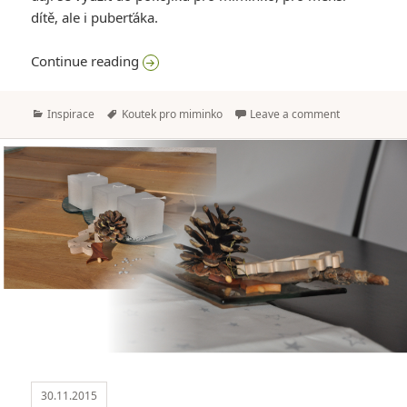
dítě, ale i puberťáka.
Dětský pokoj aneb hvězdy pro holčičku i k
Continue reading
Categories
Tags
Inspirace
Koutek pro miminko
Leave a comment
30.11.2015