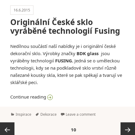
16.6.2015
Originální České sklo
vyráběné technologií Fusing
Nedílnou součástí naší nabídky je i originální české
dekorační sklo. Výrobky značky
BDK glass
jsou
vyráběny technologií
FUSING.
Jedná se o uměleckou
technologii, kdy se na podkladové sklo vrství různě
našezané kousky skla, které se pak spékají a tvarují ve
sklářské peci.
Originální České sklo vyráběné technologi
Continue reading
Categories
Tags
Inspirace
Dekorace
Leave a comment
Stránkování
PAGE
10
příspěvků