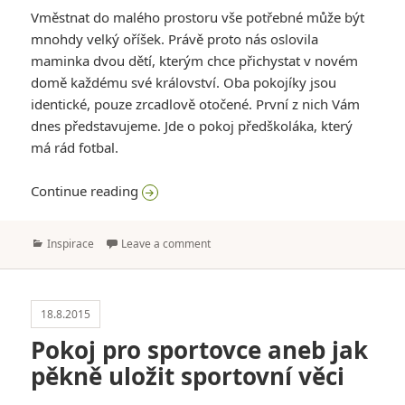
Vměstnat do malého prostoru vše potřebné může být
mnohdy velký oříšek. Právě proto nás oslovila
maminka dvou dětí, kterým chce přichystat v novém
domě každému své království. Oba pokojíky jsou
identické, pouze zrcadlově otočené. První z nich Vám
dnes představujeme. Jde o pokoj předškoláka, který
má rád fotbal.
Malý dětský pokoj pro fotbalistu
Continue reading
Categories
Inspirace
Leave a comment
18.8.2015
Pokoj pro sportovce aneb jak
pěkně uložit sportovní věci