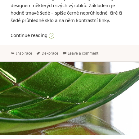
designem některých svých výrobků. Základem je
hodně tmavě šedé – spíše černé neprůhledné, číré či
šedé průhledné sklo a na něm kontrastní linky.
Svícny a další bytové doplňky ve stylu Bl
Continue reading
Categories
Tags
Inspirace
Dekorace
Leave a comment