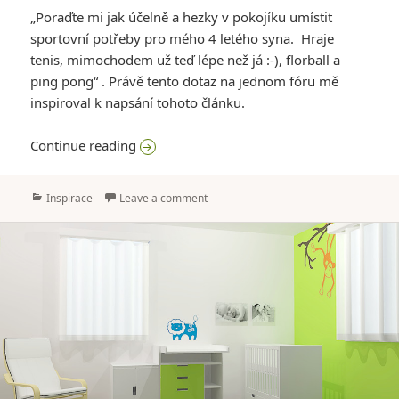
„Poraďte mi jak účelně a hezky v pokojíku umístit
sportovní potřeby pro mého 4 letého syna. Hraje
tenis, mimochodem už teď lépe než já :-), florball a
ping pong“ . Právě tento dotaz na jednom fóru mě
inspiroval k napsání tohoto článku.
Pokoj pro sportovce aneb jak pěkně uložit
Continue reading
Categories
Inspirace
Leave a comment