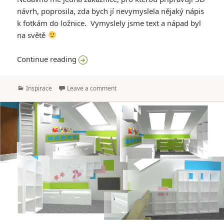
návrh, poprosila, zda bych jí nevymyslela nějaký nápis
k fotkám do ložnice. Vymyslely jsme text a nápad byl
na světě
Nápis „Naše nejkrásnější chvíle“ k fotkám
Continue reading
Categories
Inspirace
Leave a comment