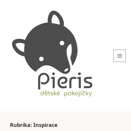
MENU
AND
WIDGETS
blog.Pieris.cz
Rubrika:
Inspirace