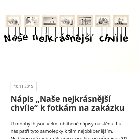
10.11.2015
Nápis „Naše nejkrásnější
chvíle“ k fotkám na zakázku
U mnohých jsou velmi oblíbené nápisy na stěnu. I u
nás patří tyto samolepky k těm nejoblíbenějším.
Nedávno mě jedna zákaznice, pro kterou připravuji 3D