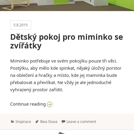
5.8.2015
Dětský pokoj pro miminko se
zvířátky
Miminko potřebuje ve svém pokojíku pouze tři věci.
Postýlku, aby mělo kde spinkat, nějaký úložný porstor
na oblečení a hračky a místo, kde jej maminka bude
přebalovat a převlíkat. Ne vždy je ale jednoduché
vyhrazený prostor zařídit.
Dětský pokoj pro miminko se zvířátky
Continue reading
Categories
Tags
Inspirace
Ikea Stuva
Leave a comment