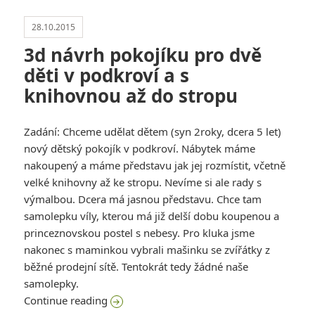
28.10.2015
3d návrh pokojíku pro dvě
děti v podkroví a s
knihovnou až do stropu
Zadání: Chceme udělat dětem (syn 2roky, dcera 5 let)
nový dětský pokojík v podkroví. Nábytek máme
nakoupený a máme představu jak jej rozmístit, včetně
velké knihovny až ke stropu. Nevíme si ale rady s
výmalbou. Dcera má jasnou představu. Chce tam
samolepku víly, kterou má již delší dobu koupenou a
princeznovskou postel s nebesy. Pro kluka jsme
nakonec s maminkou vybrali mašinku se zvířátky z
běžné prodejní sítě. Tentokrát tedy žádné naše
samolepky.
3d návrh pokojíku pro dvě děti v podkroví
Continue reading