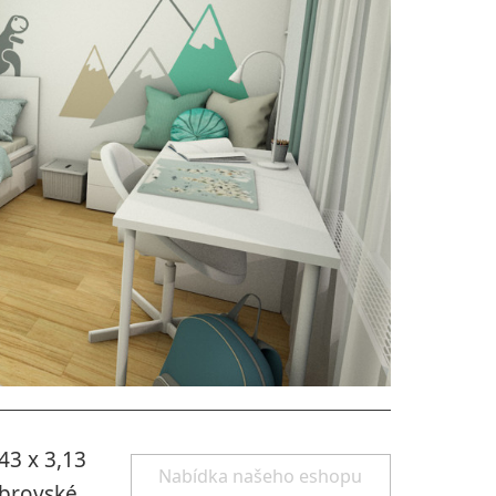
43 x 3,13
Nabídka našeho eshopu
obrovské