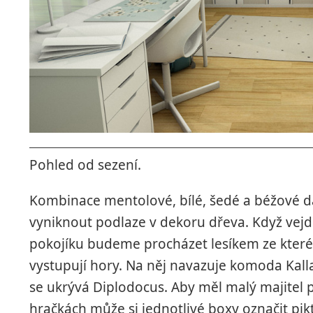
Pohled od sezení.
Kombinace mentolové, bílé, šedé a béžové d
vyniknout podlaze v dekoru dřeva. Když ve
pokojíku budeme procházet lesíkem ze kter
vystupují hory. Na něj navazuje komoda Kal
se ukrývá Diplodocus. Aby měl malý majitel 
hračkách může si jednotlivé boxy označit pi