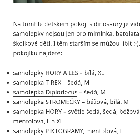
Na tomhle dětském pokoji s dinosaury je vidě
samolepky nejsou jen pro miminka, batolata 
školkové děti. I těm starším se můžou líbit :-
pokojíku najdete:
samolepky HORY A LES
– bílá, XL
samolepka T-REX
– šedá, M
samolepka Diplodocus
– šedá, M
samolepka
STROMEČKY
– béžová, bílá, M
samolepka HORY
– světle šedá, šedá, béžová
mentolová, L a XL
samolepky PIKTOGRAMY,
mentolová, L