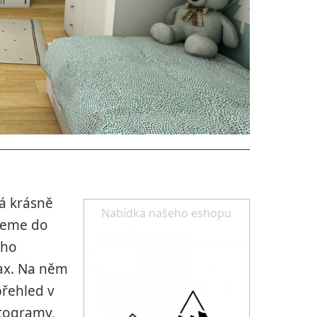
á krásně
Nabídka našeho eshopu
jdeme do
ého
lax. Na něm
přehled v
ktogramy,