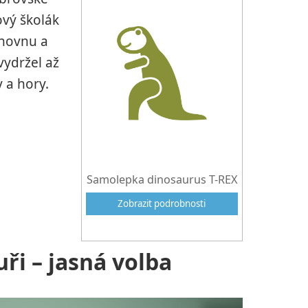
ový školák
nihovnu a
vydržel až
y a hory.
Samolepka dinosaurus T-REX
Zobrazit podrobnosti
ři – jasná volba