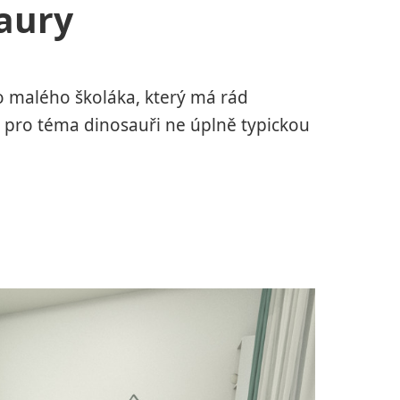
saury
 malého školáka, který má rád
a pro téma dinosauři ne úplně typickou