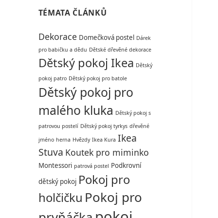
TÉMATA ČLÁNKŮ
Dekorace
Domečková postel
Dárek
pro babičku a dědu
Dětské dřevěné dekorace
Dětský pokoj Ikea
Dětský
pokoj patro
Dětský pokoj pro batole
Dětský pokoj pro
malého kluka
Dětský pokoj s
patrovou postelí
Dětský pokoj tyrkys
dřevěné
Ikea
jméno
herna
Hvězdy
Ikea Kura
Stuva
Koutek pro miminko
Montessori
Podkrovní
patrová postel
Pokoj pro
dětský pokoj
Pokoj pro
holčičku
pokoj
prvňáčka