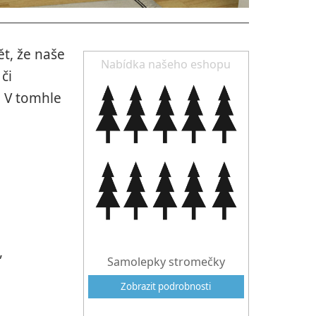
t, že naše
Nabídka našeho eshopu
či
). V tomhle
,
Samolepky stromečky
Zobrazit podrobnosti