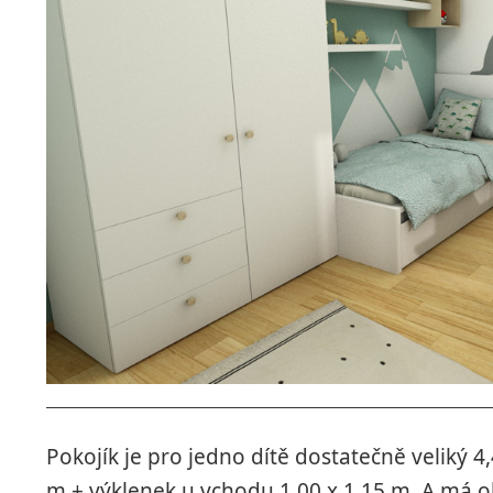
Pokojík je pro jedno dítě dostatečně veliký 4,
m + výklenek u vchodu 1,00 x 1,15 m. A má 