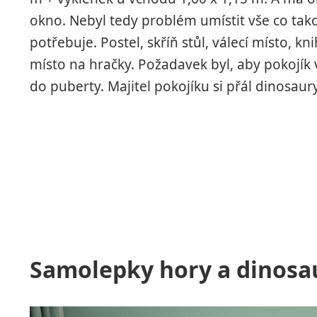
okno. Nebyl tedy problém umístit vše co tak
potřebuje. Postel, skříň stůl, válecí místo, k
místo na hračky. Požadavek byl, aby pokojík 
do puberty. Majitel pokojíku si přál dinosaur
Samolepky hory a dinosau