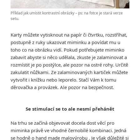
Příklad jak umístit kontrastní obrázky – ps: na fotce je stará verze
setu.
Karty můžete vytisknout na papír či čtvrtku, rozstříhat,
postupně z ruky ukazovat miminku a povídat mu u
toho co na obrázku vidí. Pokud potřebujete miminko
zabavit abyste si něco udělala, zkuste je zalaminovat a
rozmístit je po postýlce, ale pozor na ostré rohy. Určitě
zakulatit nůžkami. Ze zalaminovaných kartiček můžete
vytvořit i knížku nebo leporelo. Stačí Vám k tomu
děrovačka a provázek. Ale pozor na bezpečnost.
Se stimulací se to ale nesmí přehánět
Na trhu se začíná objevovat docela dost věcí pro
miminka právě ve vhodné černobílé kombinaci. Jedná
se hodně o hand made malovýrobu . Je však důležité si