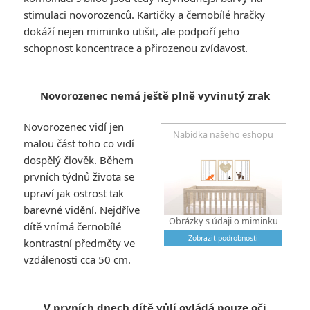
stimulaci novorozenců.
Kartičky a černobílé hračky
dokáží nejen miminko utišit, ale podpoří jeho
schopnost koncentrace a přirozenou zvídavost.
Novorozenec nemá ještě plně vyvinutý zrak
Novorozenec vidí jen
Nabídka našeho eshopu
malou část toho co vidí
dospělý člověk. Během
prvních týdnů života se
upraví jak ostrost tak
barevné vidění. Nejdříve
Obrázky s údaji o miminku
dítě vnímá černobílé
Zobrazit podrobnosti
kontrastní předměty ve
vzdálenosti cca 50 cm.
V prvních dnech dítě vůlí ovládá pouze oči