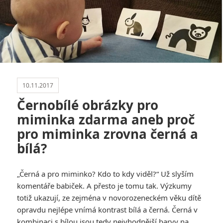
10.11.2017
Černobílé obrázky pro
miminka zdarma aneb proč
pro miminka zrovna černá a
bílá?
„Černá a pro miminko? Kdo to kdy viděl?“ Už slyším
komentáře babiček. A přesto je tomu tak. Výzkumy
totiž ukazují, ze zejména v novorozeneckém věku dítě
opravdu nejlépe vnímá kontrast bílá a černá. Černá v
kombinaci s bílou jsou tedy nejvhodnější barvy na