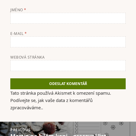
JMÉNO
*
E-MAIL
*
WEBOVÁ STRÁNKA
Tato stránka používá Akismet k omezení spamu.
Podívejte se, jak vaše data z komentářů
zpracováváme.
.
Navigace
PREVIOUS
pro
Martin na bílém koni – pracovní list
Previous