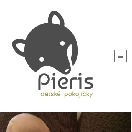
MENU
AND
WIDGETS
blog.Pieris.cz