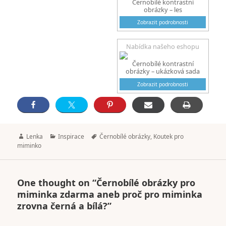
Černobílé kontrastní
obrázky – les
Zobrazit podrobnosti
Nabídka našeho eshopu
Černobílé kontrastní
obrázky – ukázková sada
Zobrazit podrobnosti
Author
Categories
Tags
Lenka
Inspirace
Černobílé obrázky
,
Koutek pro
miminko
One thought on “Černobílé obrázky pro
miminka zdarma aneb proč pro miminka
zrovna černá a bílá?”