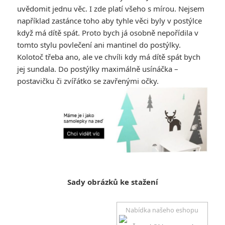
uvědomit jednu věc. I zde platí všeho s mírou. Nejsem
například zastánce toho aby tyhle věci byly v postýlce
když má dítě spát. Proto bych já osobně nepořídila v
tomto stylu povlečení ani mantinel do postýlky.
Kolotoč třeba ano, ale ve chvíli kdy má dítě spát bych
jej sundala. Do postýlky maximálně usínáčka –
postavičku či zvířátko se zavřenými očky.
Sady obrázků ke stažení
Nabídka našeho eshopu