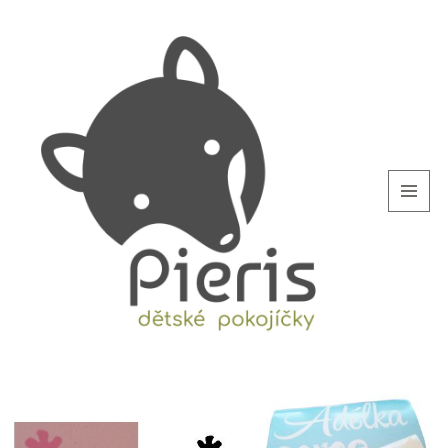
MENU
AND
WIDGETS
blog.Pieris.cz