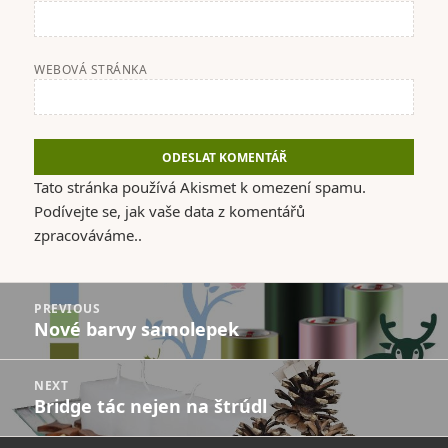
WEBOVÁ STRÁNKA
Tato stránka používá Akismet k omezení spamu.
Podívejte se, jak vaše data z komentářů
zpracováváme.
.
Navigace
PREVIOUS
pro
Nové barvy samolepek
Previous
příspěvek
post:
NEXT
Bridge tác nejen na štrúdl
Next
post: