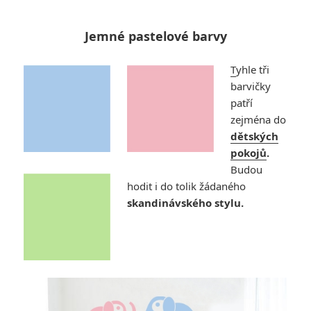
Jemné pastelové barvy
T
yhle tři
barvičky
patří
zejména do
dětských
pokojů
.
Budou
hodit i do tolik žádaného
skandinávského stylu.