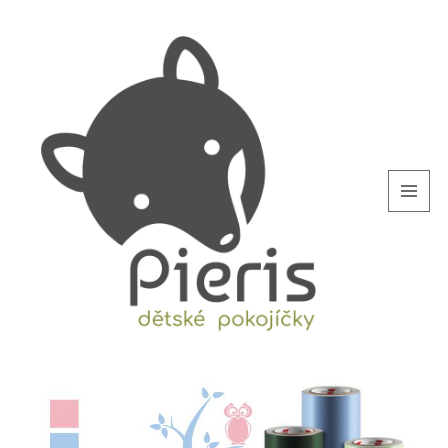
MENU
AND
WIDGETS
blog.Pieris.cz