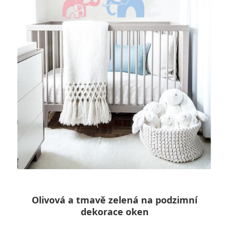
Olivová a tmavě zelená na podzimní
dekorace oken